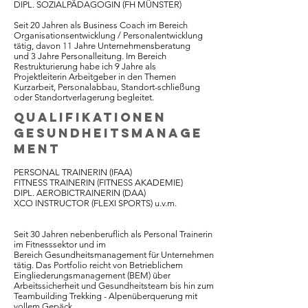
DIPL. SOZIALPÄDAGOGIN (FH MÜNSTER)
Seit 20 Jahren als Business Coach im Bereich
Organisationsentwicklung / Personalentwicklung
tätig, davon 11 Jahre Unternehmensberatung
und 3 Jahre Personalleitung. Im Bereich
Restrukturierung habe ich 9 Jahre als
Projektleiterin Arbeitgeber in den Themen
Kurzarbeit, Personalabbau, Standort-schließung
oder Standortverlagerung begleitet.
QUALIFIKATIONEN
GESUNDHEITS
MANAGE
MENT
PERSONAL TRAINERIN (IFAA)
FITNESS TRAINERIN (FITNESS AKADEMIE)
DIPL. AEROBICTRAINERIN (DAA)
XCO INSTRUCTOR (FLEXI SPORTS) u.v.m.
Seit 30 Jahren nebenberuflich als Personal Trainerin
im Fitnesssektor und im
Bereich Gesundheitsmanagement für Unternehmen
tätig. Das Portfolio reicht von Betrieblichem
Eingliederungsmanagement (BEM) über
Arbeitssicherheit und Gesundheitsteam bis hin zum
Teambuilding Trekking - Alpenüberquerung mit
vollem Gepäck.