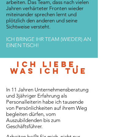
arbeiten. Das Team, dass nach vielen
Jahren verhärteter Fronten wieder
miteinander sprechen lernt und
plötzlich den anderen und seine
Sichtweise versteht.
ICH BRINGE IHR TEAM (WIEDER) AN
EINEN TISCH!
ICH LIEBE,
WAS ICH TUE
In 11 Jahren Unternehmensberatung
und 3jähriger Erfahrung als
Personalleiterin habe ich tausende
von Persönlichkeiten auf ihrem Weg
begleiten dürfen, vom
Auszubildenden bis zum
Geschäftsführer.
Arbeiten heißt für mich, nicht nur