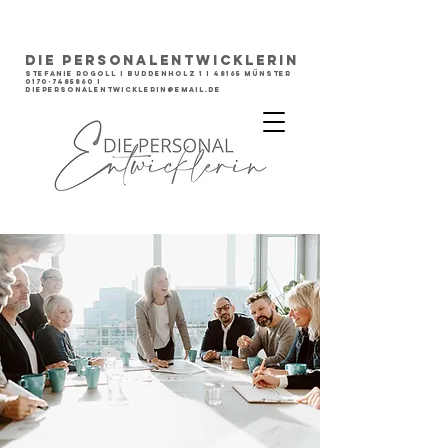
DIE PERSONALENTWICKLERIN
STEFANIE ROGOLL I Buddenholz 1 I 48165 Münster
0170-7485860
I
diepersonalentwicklerin@email.de